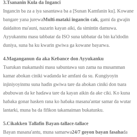
3.
Tsananin Kula da Inganci
Ingancin ba za a iya sasantawa ba a [Sunan Kamfanin ku]. Kowane
bangare yana jurewa
Multi-mataki ingancin cak
, gami da gwajin
daidaiton ma'auni, nazarin kayan aiki, da simintin damuwa.
Ayyukanmu masu tabbatar da ISO suna tabbatar da bin ka'idodin
duniya, suna ba ku kwarin gwiwa ga kowane bayarwa.
4.
Maganganun da aka Keɓance don Ayyukanku
Tsarukan makamashi masu sabuntawa sun zama na musamman
kamar abokan ciniki waɗanda ke amfani da su. Ƙungiyoyin
injiniyoyinmu suna haɗin gwiwa tare da abokan ciniki don tsara
abubuwan da ke haɗawa tare da kayan aikin da ake ciki. Ko kuna
haɓaka gonar hasken rana ko haɓaka masana'antar samar da wutar
lantarki, muna ba da fifikon takamaiman bukatunku.
5.
Cikakken Tallafin Bayan-tallace-tallace
Bayan masana'antu, muna samarwa
24/7 goyon bayan fasaha
da