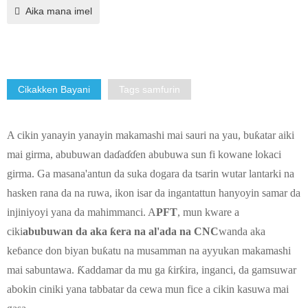
Aika mana imel
Cikakken Bayani
Tags samfurin
A cikin yanayin yanayin makamashi mai sauri na yau, buƙatar aiki
mai girma, abubuwan daɗaɗɗen abubuwa sun fi kowane lokaci
girma. Ga masana'antun da suka dogara da tsarin wutar lantarki na
hasken rana da na ruwa, ikon isar da ingantattun hanyoyin samar da
injiniyoyi yana da mahimmanci. A
PFT
, mun kware a
ciki
abubuwan da aka ƙera na al'ada na CNC
wanda aka
keɓance don biyan buƙatu na musamman na ayyukan makamashi
mai sabuntawa. Ƙaddamar da mu ga ƙirƙira, inganci, da gamsuwar
abokin ciniki yana tabbatar da cewa mun fice a cikin kasuwa mai