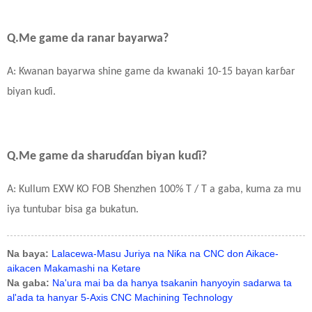
Q.Me game da ranar bayarwa?
A: Kwanan bayarwa shine game da kwanaki 10-15 bayan karɓar
biyan kuɗi.
Q.Me game da sharuɗɗan biyan kuɗi?
A: Kullum EXW KO FOB Shenzhen 100% T / T a gaba, kuma za mu
iya tuntubar bisa ga bukatun.
Na baya:
Lalacewa-Masu Juriya na Niƙa na CNC don Aikace-
aikacen Makamashi na Ketare
Na gaba:
Na'ura mai ba da hanya tsakanin hanyoyin sadarwa ta
al'ada ta hanyar 5-Axis CNC Machining Technology