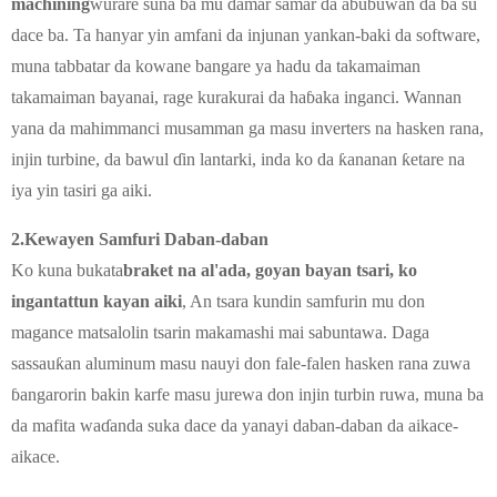
machining
wurare suna ba mu damar samar da abubuwan da ba su
dace ba. Ta hanyar yin amfani da injunan yankan-baki da software,
muna tabbatar da kowane bangare ya hadu da takamaiman
takamaiman bayanai, rage kurakurai da haɓaka inganci. Wannan
yana da mahimmanci musamman ga masu inverters na hasken rana,
injin turbine, da bawul ɗin lantarki, inda ko da ƙananan ƙetare na
iya yin tasiri ga aiki.
2.
Kewayen Samfuri Daban-daban
Ko kuna bukata
braket na al'ada, goyan bayan tsari, ko
ingantattun kayan aiki
, An tsara kundin samfurin mu don
magance matsalolin tsarin makamashi mai sabuntawa. Daga
sassauƙan aluminum masu nauyi don fale-falen hasken rana zuwa
ɓangarorin bakin karfe masu jurewa don injin turbin ruwa, muna ba
da mafita waɗanda suka dace da yanayi daban-daban da aikace-
aikace.