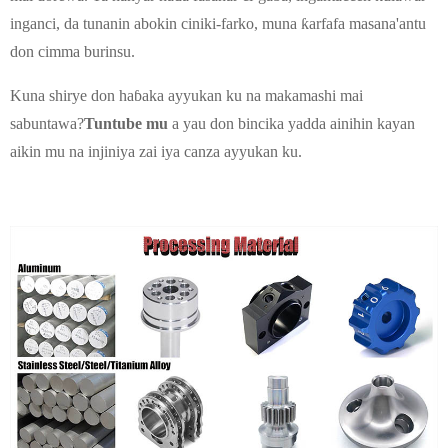
inganci, da tunanin abokin ciniki-farko, muna ƙarfafa masana'antu
don cimma burinsu.
Kuna shirye don haɓaka ayyukan ku na makamashi mai
sabuntawa?
Tuntube mu
a yau don bincika yadda ainihin kayan
aikin mu na injiniya zai iya canza ayyukan ku.