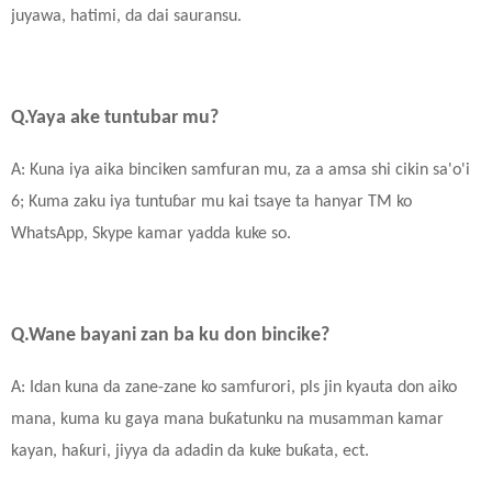
juyawa, hatimi, da dai sauransu.
Q.Yaya ake tuntubar mu?
A: Kuna iya aika binciken samfuran mu, za a amsa shi cikin sa'o'i
6; Kuma zaku iya tuntuɓar mu kai tsaye ta hanyar TM ko
WhatsApp, Skype kamar yadda kuke so.
Q.Wane bayani zan ba ku don bincike?
A: Idan kuna da zane-zane ko samfurori, pls jin kyauta don aiko
mana, kuma ku gaya mana buƙatunku na musamman kamar
kayan, haƙuri, jiyya da adadin da kuke buƙata, ect.