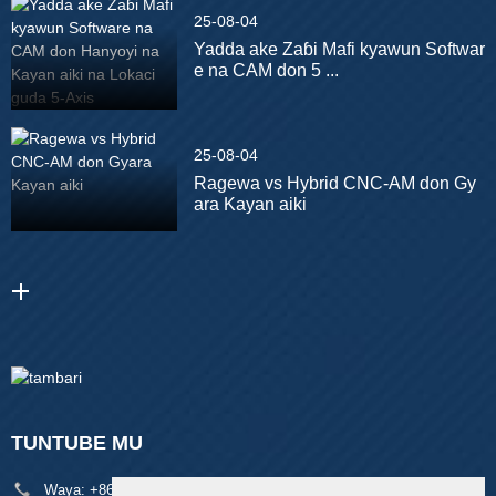
25-08-04
Yadda ake Zaɓi Mafi kyawun Softwar
e na CAM don 5 ...
25-08-04
Ragewa vs Hybrid CNC-AM don Gy
ara Kayan aiki
TUNTUBE MU
Waya:
+86 18929329313