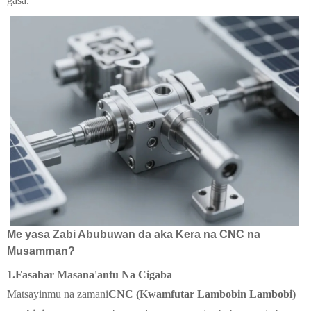
gasa.
Me yasa Zabi Abubuwan da aka Kera na CNC na
Musamman?
1.
Fasahar Masana'antu Na Cigaba
Matsayinmu na zamani
CNC (Kwamfutar Lambobin Lambobi)