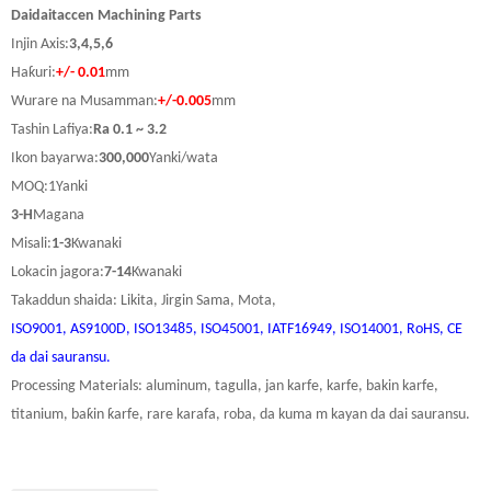
Daidaitaccen Machining Parts
Injin Axis:
3,4,5,6
Haƙuri:
+/- 0.01
mm
Wurare na Musamman:
+/-0.005
mm
Tashin Lafiya:
Ra 0.1 ~ 3.2
Ikon bayarwa:
3
00
,
000
Yanki/wata
M
OQ:
1
Yanki
3-H
Magana
Misali:
1-3
Kwanaki
Lokacin jagora:
7-14
Kwanaki
Takaddun shaida: Likita, Jirgin Sama, Mota,
ISO9001, AS9100D, ISO13485, ISO45001, IATF16949, ISO14001, RoHS, CE
da dai sauransu.
Processing Materials: aluminum, tagulla, jan karfe, karfe, bakin karfe,
titanium, baƙin ƙarfe, rare karafa, roba, da kuma m kayan da dai sauransu.