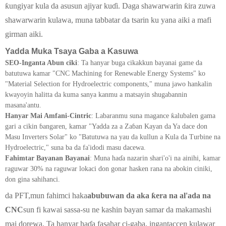
ƙungiyar kula da asusun ajiyar kuɗi. Daga shawarwarin ƙira zuwa
shawarwarin kulawa, muna tabbatar da tsarin ku yana aiki a mafi
girman aiki.
Yadda Muka Tsaya Gaba a Kasuwa
SEO-Inganta Abun ciki
: Ta hanyar buga cikakkun bayanai game da
batutuwa kamar "CNC Machining for Renewable Energy Systems" ko
"Material Selection for Hydroelectric components," muna jawo hankalin
kwayoyin halitta da kuma sanya kanmu a matsayin shugabannin
masana'antu.
Hanyar Mai Amfani-Cintric
: Labaranmu suna magance ƙalubalen gama
gari a cikin ɓangaren, kamar "Yadda za a Zaɓan Kayan da Ya dace don
Masu Inverters Solar" ko "Batutuwa na yau da kullun a Kula da Turbine na
Hydroelectric," suna ba da fa'idodi masu dacewa.
Fahimtar Bayanan Bayanai
: Muna haɗa nazarin shari'o'i na ainihi, kamar
raguwar 30% na raguwar lokaci don gonar hasken rana na abokin ciniki,
don gina sahihanci.
da PFT,
mun fahimci haka
abubuwan da aka ƙera na al'ada na
CNC
sun fi kawai sassa-su ne kashin bayan samar da makamashi
mai dorewa. Ta hanyar haɗa fasahar ci-gaba, ingantaccen kulawar